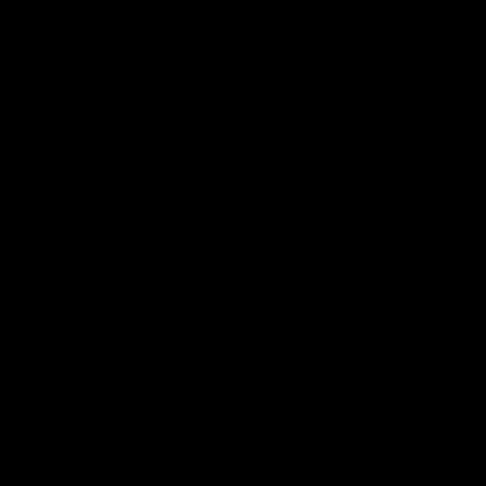
Tilbagebetaling
Persondatapolitik